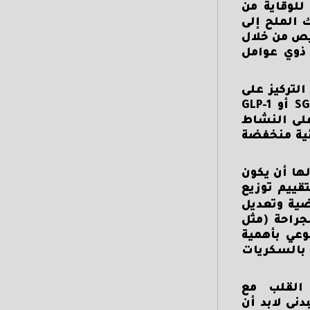
للوقاية من
 الملح إلى
حيص من خلال
اص ذوي عوامل
لتركيز على
تعديل نمط الحياة، ثم يكون في المرحلة الثانية من العلاج استخدام أدوية جديدة مثل SGLT2 inhibitors أو GLP-1
ع على النشاط
غذائية منخفضة
ها أن يكون
خصر لتقييم توزيع
 الرياضية وتعديل
ند الحاجة، والتوصية بالجراحة (مثل
وعي بأهمية
 بالسكريات
 القلب مع
نى لابد أن