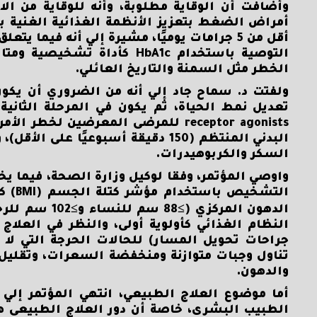
وأضافت أن الوقاية مطلوبة، وأنه للوقاية من 
أمراض الضغط بتعزيز الأنظمة الغذائية الغنية ب
أقل من 5 جرامات يوميًا، مشيرة إلي أنه في
التوصية باستخدام HbA1c كأ
الخطر مثل السمنة والتاريخ العائلي.
ولفتت د. سماح جاد إلي أنه من الضروري أن يكون ا
receptor agonists للمرضى المعرضين
البدني المنتظم (150 دقيقة أسبوعيً
السكر والكربوهيدرات.
واوصي المؤتمر، وفقا لوكيل وزارة الصحة، فيما 
التش
الدهون المركز
جراحات تحويل المسار) للحالات الحرجة التي لا ت
تناول وجبات متوازنة ومنخفضة السعرات، وتقليل 
والدهون.
أما موضوع العلاج الطبيعي، انتهي المؤتمر إل
الطبيب البشرى، خاصة أن دور العلاج الطبيعى ه