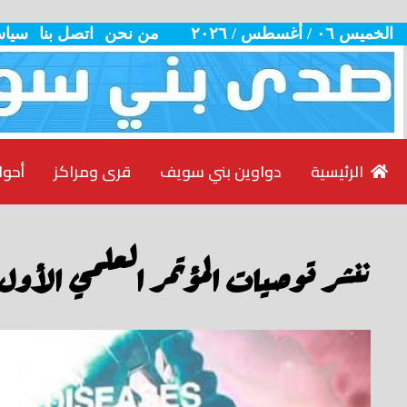
الخميس ٠٦ / أغسطس / ٢٠٢٦
من نحن
اتصل بنا
سياس
الرئيسية
دواوين بني سويف
قرى ومراكز
أحوا
ننشر توصيات المؤتمر العلمي الأو