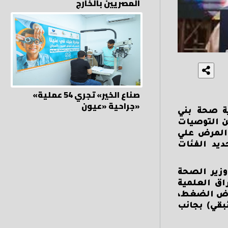
المصريين بالخارج
«صناع الخير» تجري 54 عملية
جراحية «عيون»
ة صحة بني
ن التوصيات
المرض علي
يد الفئات
وزير الصحة
اق العلمية
راض الضغط،
لاج بالعلاج الدوائي للمرضى ذوي الضغط المرتفع (>140/90 مم زئبقي) بجانب