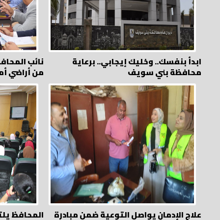
ابدأ بنفسك.. وخليك إيجابي.. برعاية
نائب المحاف
محافظة بني سويف
من أراضي أم
علاج الإدمان يواصل التوعية ضمن مبادرة
المحافظ يلت