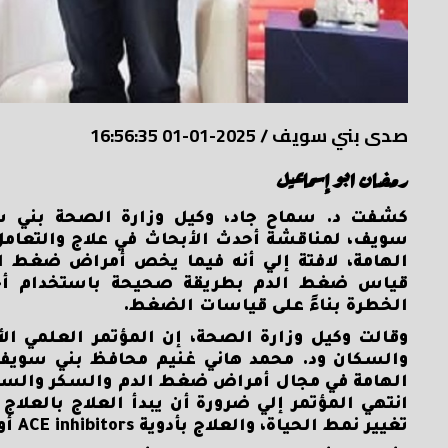
صدى بني سويف
/
2025-01-01 16:56:35
رمضان ابو إسماعيل
كشفت د. سماح جاد، وكيل وزارة الصحة بني سو
سويف، لمناقشة أحدث الأبحاث في علاج والتعامل
الهامة، لافتة إلي أنه فيما يخص أمراض ضغط 
قياس ضغط الدم بطريقة صحيحة باستخدام أجهز
الخطرة بناءً على قياسات الضغط.
وقالت وكيل وزارة الصحة، إن المؤتمر العلمي ال
والسكان ود. محمد هاني غنيم محافظ بني سويف،
الهامة في مجال أمراض ضغط الدم والسكر والسمن
تغيير نمط الحياة، والعلاج بأدوية ACE inhibitors أو ARBs كخط أول مع مراعاة الحالات المرضية المُصاحبة.