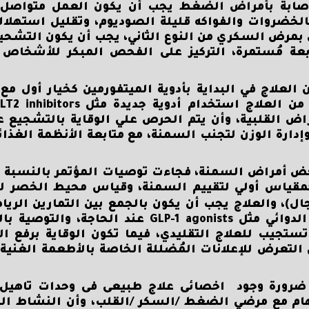
الاصابة بأمراض الضغط يجب أن يكون العمل متواصل 
الخضروات والفواكه قليلة الصوديوم، وتقليل استهلاك
ما يتعلق بمرض السكري من النوع الثاني، يجب أن يكون التش
داة تشخيصية ومتابعة مُستمرة، التركيز على الفحص المبكر للأشخ
لعلاج في البداية بأدوية الميتفورمين كخيار أول مع ا
 لخطر الأمراض القلبية، وأن يتم الحرص علي الوقاية بالتشجي
ا على الأقل)، وإدارة الوزن لتجنب السمنة، مع متابعة الأنظمة ال
يخض أمراض السمنة، فجاءت توصيات المؤتمر بالنسبة ل
خيص باستخدام مؤشر كتلة الجسم (BMI) كمقياس أولي لتقييم السمنة، وقياس محيط ال
ي (≥88 سم للنساء و≥102 سم للرجال)، والعلاج يجب أن يكون بالجمع بين التمارين
النظام الغذائي كأولوية أولى، والنظر في العلاج الدوائي مثل GLP-1 agonists ع
ستجيب للعلاج التقليدي، فيما تكون الوقاية برفع ال
التعرض للإعلانات المُضللة الخاصة بالأطعمة الغنية
ي ضرورة وجود اخصائى علاج طبيعى فى وحدات تاهيل
ام مع مرضي الضغط /السكر /القلب، وأن النشاط البد