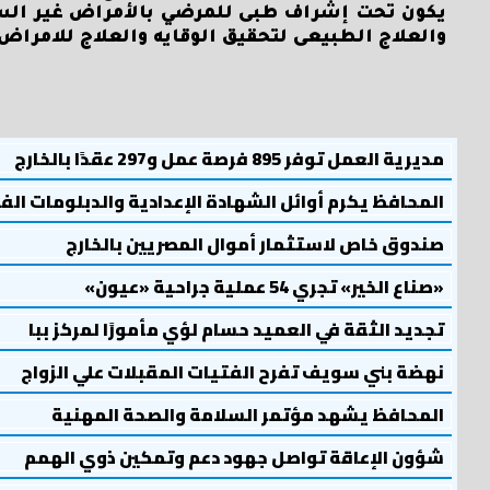
يكون تحت إشراف طبى للمرضي بالأمراض غير الس
والعلاج الطبيعى لتحقيق الوقايه والعلاج للامراض 
مديرية العمل توفر 895 فرصة عمل و297 عقدًا بالخارج
المحافظ يكرم أوائل الشهادة الإعدادية والدبلومات الف
صندوق خاص لاستثمار أموال المصريين بالخارج
«صناع الخير» تجري 54 عملية جراحية «عيون»
تجديد الثقة في العميد حسام لؤي مأمورًا لمركز ببا
نهضة بني سويف تفرح الفتيات المقبلات علي الزواج
المحافظ يشهد مؤتمر السلامة والصحة المهنية
شؤون الإعاقة تواصل جهود دعم وتمكين ذوي الهمم